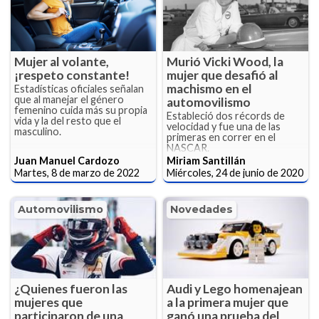
Mujer al volante,
Murió Vicki Wood, la
¡respeto constante!
mujer que desafió al
machismo en el
Estadísticas oficiales señalan
que al manejar el género
automovilismo
femenino cuida más su propia
Estableció dos récords de
vida y la del resto que el
velocidad y fue una de las
masculino.
primeras en correr en el
NASCAR.
Juan Manuel Cardozo
Miriam Santillán
Martes, 8 de marzo de 2022
Miércoles, 24 de junio de 2020
Automovilismo
Novedades
¿Quienes fueron las
Audi y Lego homenajean
mujeres que
a la primera mujer que
participaron de una
ganó una prueba del