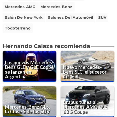
Mercedes-AMG
Mercedes-Benz
Salón De New York
Salones Del Automóvil
SUV
Todoterreno
Hernando Calaza recomienda
Los nuevos Mercedes-
Benz GLE y GLE Coupé
Nuevo Mercedes-
se lanzan en
Benz SLC, el sucesor
Argentina
del SLK
Brabus tunea al
Mercedes-Benz GLS,
Mercedes-AMG GLE
la Clase S de las SUV
63 S Coupe