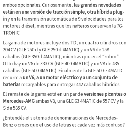
ambos opcionales. Curiosamente,
las grandes novedades
están en una versión de tracción simple, otra híbrida plug-
in
y en la transmisión automática de 9 velocidades para los
motores diésel, mientras que los nafteros conservan la 7G-
TRONIC.
La gama de motores incluye dos TD, un cuatro cilindros con
204 CV (GLE 250 d y GLE 250 d 4MATIC) y un V6 de 258
caballos (GLE 350 d 4MATIC), mientras que en el “rubro”
Otto hay un V6 de 333 CV (GLE 400 4MATIC) y un V8 de 435
caballos (GLE 500 4MATIC). Finalmente la GLE 500 e 4MATIC
recurre a
un V6, a un motor eléctrico y a un conjunto de
baterías
recargables para entregar 442 caballos híbridos.
El remate de la gama está en un par de
versiones picantes o
Mercedes-AMG
ambas V8, una GLE 63 4MATIC de 557 CV y la
S de 585 CV.
¿Entendés el sistema de denominaciones de Mercedes-
Benz o crees que el uso de letras es cada vez más confuso?