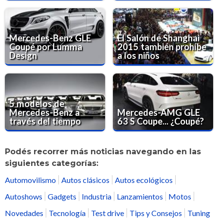
Mercedes-Benz GLE
El Salón de Shanghai
Coupé por Lumma
2015 también prohíbe
Design
a los niños
5 modelos de
Mercedes-Benz a
Mercedes-AMG GLE
través del tiempo
63 S Coupe... ¿Coupé?
Podés recorrer más noticias navegando en las
siguientes categorías:
Automovilismo
Autos clásicos
Autos ecológicos
Autoshows
Gadgets
Industria
Lanzamientos
Motos
Novedades
Tecnología
Test drive
Tips y Consejos
Tuning