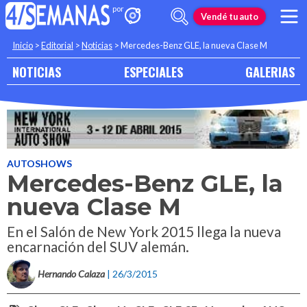
Vendé tu auto
Inicio
>
Editorial
>
Noticias
>
Mercedes-Benz GLE, la nueva Clase M
NOTICIAS
ESPECIALES
GALERIAS
AUTOSHOWS
Mercedes-Benz GLE, la
nueva Clase M
En el Salón de New York 2015 llega la nueva
encarnación del SUV alemán.
Hernando Calaza
| 26/3/2015