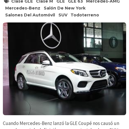
Clase GLE
Clase M
GLE
GLE 63
Mercedes-AMG
Mercedes-Benz
Salón De New York
Salones Del Automóvil
SUV
Todoterreno
Cuando Mercedes-Benz lanzó la GLE Coupé nos causó un