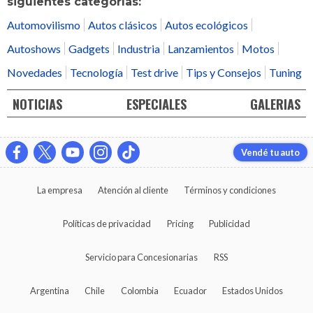
siguientes categorías:
Automovilismo
Autos clásicos
Autos ecológicos
Autoshows
Gadgets
Industria
Lanzamientos
Motos
Novedades
Tecnología
Test drive
Tips y Consejos
Tuning
NOTICIAS
ESPECIALES
GALERIAS
Vendé tu auto
La empresa
Atención al cliente
Términos y condiciones
Políticas de privacidad
Pricing
Publicidad
Servicio para Concesionarias
RSS
Argentina
Chile
Colombia
Ecuador
Estados Unidos