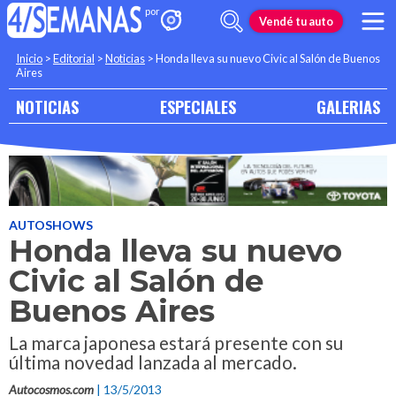
Vendé tu auto
Inicio
>
Editorial
>
Noticias
>
Honda lleva su nuevo Civic al Salón de Buenos
Aires
NOTICIAS
ESPECIALES
GALERIAS
AUTOSHOWS
Honda lleva su nuevo
Civic al Salón de
Buenos Aires
La marca japonesa estará presente con su
última novedad lanzada al mercado.
Autocosmos.com
| 13/5/2013