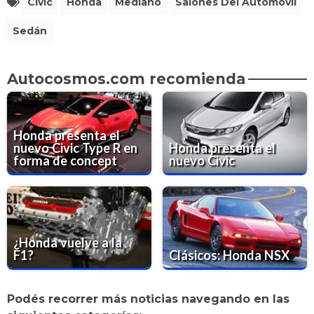
Civic
Honda
Mediano
Salones Del Automóvil
Sedán
Autocosmos.com recomienda
Honda presenta el
nuevo Civic Type R en
Honda presenta el
forma de concept
nuevo Civic
¿Honda vuelve a la
F1?
Clásicos: Honda NSX
Podés recorrer más noticias navegando en las