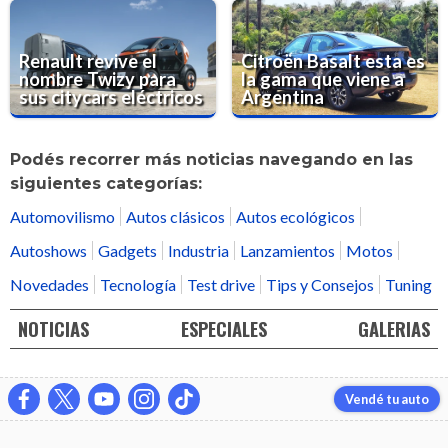
Renault revive el
Citroën Basalt esta es
nombre Twizy para
la gama que viene a
sus citycars eléctricos
Argentina
Podés recorrer más noticias navegando en las
siguientes categorías:
Automovilismo
Autos clásicos
Autos ecológicos
Autoshows
Gadgets
Industria
Lanzamientos
Motos
Novedades
Tecnología
Test drive
Tips y Consejos
Tuning
NOTICIAS
ESPECIALES
GALERIAS
Vendé tu auto