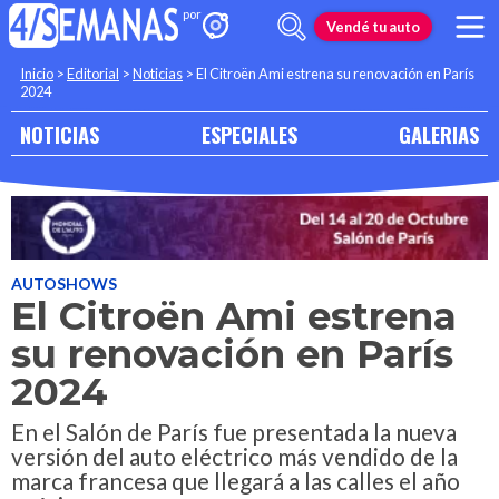
Vendé tu auto
Inicio
>
Editorial
>
Noticias
>
El Citroën Ami estrena su renovación en París
2024
NOTICIAS
ESPECIALES
GALERIAS
AUTOSHOWS
El Citroën Ami estrena
su renovación en París
2024
En el Salón de París fue presentada la nueva
versión del auto eléctrico más vendido de la
marca francesa que llegará a las calles el año