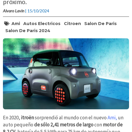
próximo.
Alvaro Lavin
| 15/10/2024
Ami
Autos Electricos
Citroen
Salon De Paris
Salon De Paris 2024
En 2020,
itroën
sorprendió al mundo con el nuevo
Ami,
un
auto pequeño
de sólo 2,41 metros de largo
con
motor de
8,2 CV,
batería de 5,5 kWh para 75 km de autonomía que