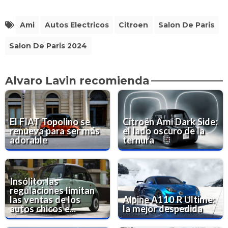
Ami
Autos Electricos
Citroen
Salon De Paris
Salon De Paris 2024
Alvaro Lavin recomienda
El FIAT Topolino se
Citroën Ami Dark Side:
renueva para ser más
el lado oscuro de la
adorable
ternura
Insólito: las
regulaciones limitan
las ventas de los
Alpine A110 R Ultime:
autos chicos e...
la mejor despedida