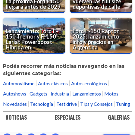
La próxima Ford F150
vuelven las full size
llegará antes de 2029
deportivas de calle
Lanzamiento: Ford F-
Ford F-150 Raptor
150 Tremor y F-150
2025: lanzamiento,
Lariat Powerboost
info y precios en
Híbrida en...
Argentina
Podés recorrer más noticias navegando en las
siguientes categorías:
Automovilismo
Autos clásicos
Autos ecológicos
Autoshows
Gadgets
Industria
Lanzamientos
Motos
Novedades
Tecnología
Test drive
Tips y Consejos
Tuning
NOTICIAS
ESPECIALES
GALERIAS