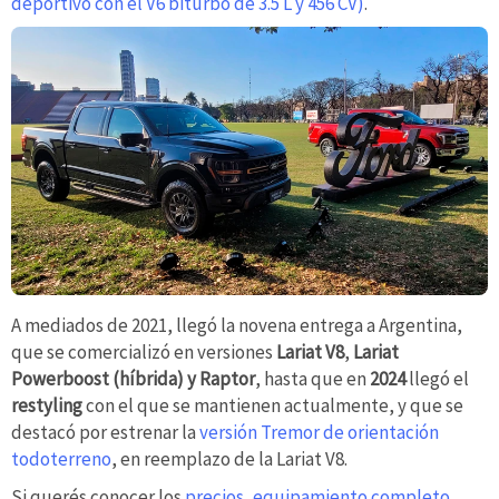
deportivo con el V6 biturbo de 3.5 L y 456 CV)
.
A mediados de 2021, llegó la novena entrega a Argentina,
que se comercializó en versiones
Lariat V8
,
Lariat
Powerboost (híbrida) y Raptor
, hasta que en
2024
llegó el
restyling
con el que se mantienen actualmente, y que se
destacó por estrenar la
versión Tremor de orientación
todoterreno
, en reemplazo de la Lariat V8.
Si querés conocer los
precios, equipamiento completo,