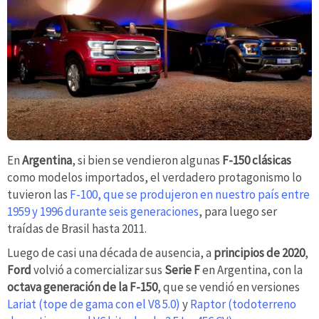
En
Argentina
, si bien se vendieron algunas
F-150 clásicas
como modelos importados, el verdadero protagonismo lo
tuvieron las
F-100, que se produjeron en nuestro país entre
1959 y 1996
durante seis generaciones
, para luego ser
traídas de Brasil hasta 2011.
Luego de casi una década de ausencia, a
principios de 2020
,
Ford
volvió a comercializar sus
Serie F
en Argentina, con la
octava generación de la F-150
, que se vendió en versiones
Lariat (tope de gama con el V8 5.0)
y
Raptor (todoterreno