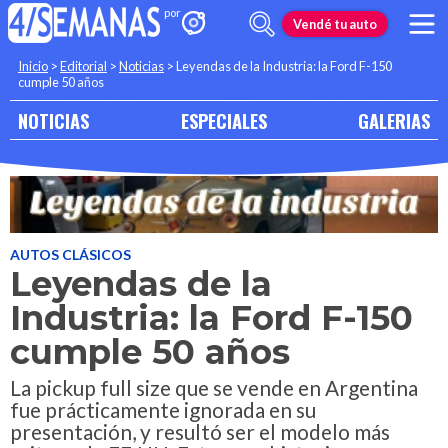
Vendé tu auto
Inicio
>
Editorial
>
Noticias
>
Leyendas de la Industria: la Ford F-150
cumple 50 años
NOTICIAS
ESPECIALES
GALERIAS
AUTOS CLÁSICOS
Leyendas de la
Industria: la Ford F-150
cumple 50 años
La pickup full size que se vende en Argentina
fue prácticamente ignorada en su
presentación, y resultó ser el modelo más