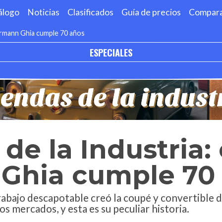
álogo
Noticias
Clasificados
Guía de precios
Compar
armann Ghia cumple 70 años
ESPECIALES
de la Industria:
Ghia cumple 70
rabajo descapotable creó la coupé y convertible
 mercados, y esta es su peculiar historia.