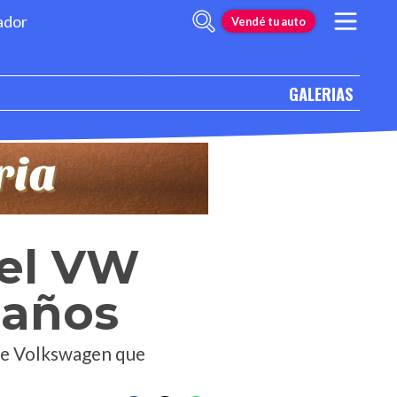
ador
Vendé tu auto
GALERIAS
 el VW
 años
 de Volkswagen que