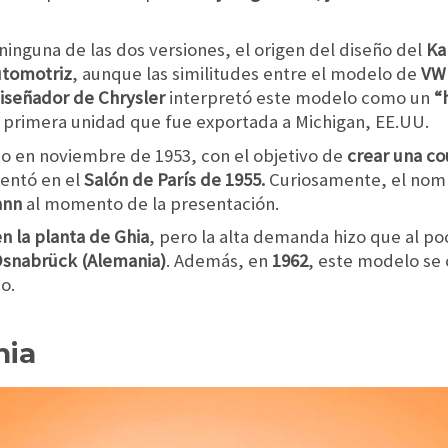
nguna de las dos versiones, el origen del diseño del
Ka
automotriz
, aunque las similitudes entre el modelo de
V
iseñador de Chrysler
interpretó este modelo como un
“
la primera unidad que fue exportada a Michigan, EE.UU.
 en noviembre de 1953, con el objetivo de
crear una co
sentó en el
Salón de París de 1955.
Curiosamente, el nom
ann
al momento de la presentación.
 la planta de Ghia
, pero la alta demanda hizo que al p
Osnabrück (Alemania)
. Además, en
1962
, este modelo se
o.
hia