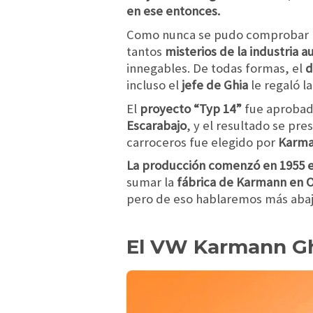
en ese entonces.
Como nunca se pudo comprobar ni
tantos
misterios de la industria 
innegables. De todas formas, el
d
incluso el
jefe de Ghia
le regaló 
El
proyecto “Typ 14”
fue aprobado
Escarabajo
, y el resultado se pre
carroceros fue elegido por
Karm
La producción comenzó en 1955 en
sumar la
fábrica de Karmann en 
pero de eso hablaremos más abaj
El VW Karmann G