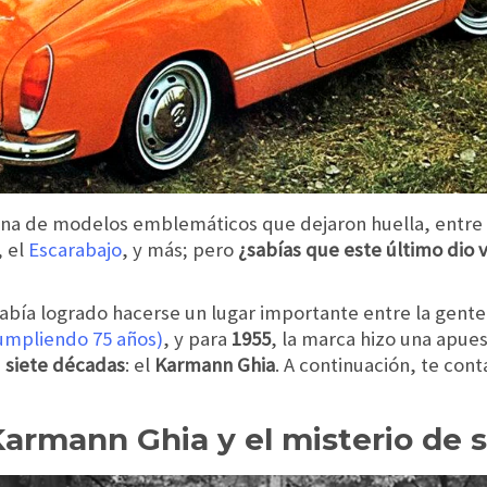
ena de modelos emblemáticos que dejaron huella, entre 
, el
Escarabajo
, y más; pero
¿sabías que este último dio 
abía logrado hacerse un lugar importante entre la gente
umpliendo 75 años)
, y para
1955
, la marca hizo una apue
e
siete décadas
: el
Karmann
Ghia
. A continuación, te con
Karmann Ghia y el misterio de 