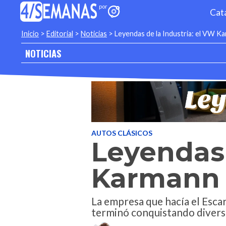
Cat
Inicio
>
Editorial
>
Noticias
>
Leyendas de la Industria: el VW K
NOTICIAS
AUTOS CLÁSICOS
Leyendas 
Karmann 
La empresa que hacía el Esca
terminó conquistando diversos