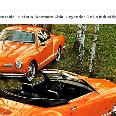
potable
Historia
Karmann Ghia
Leyendas De La Industri