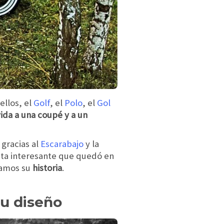
ellos, el
Golf
, el
Polo
, el
Gol
vida a una coupé y a un
 gracias al
Escarabajo
y la
sta interesante que quedó en
tamos su
historia
.
su diseño