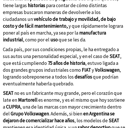
tiene largas
historias
para contar de cómo distintas
empresas buscaron maneras de devolverle a los
ciudadanos un
vehículo de trabajo y movilidad, de bajo
costo y de fácil mantenimiento,
y que rápidamente lograra
poner al país en marcha, ya sea por la
manufactura
industrial
, como por el
uso
que se les da.
Cada país, por sus condiciones propias, le ha entregado a
sus autos una personalidad especial, y en el caso de
SEAT
,
que está cumpliendo
75 años de historia
, estuvo ligada a
dos grandes grupos industriales como
FIAT
y
Volkswagen
,
logrando sobreponerse a todos los
desafíos
que podrían
eventualmente haberla quebrado.
SEAT
no es un fabricante muy grande, pero el corazón que
late en
Martorell
es enorme, y es el mismo que hoy sostiene
a
CUPRA
, una de las marcas con mayor crecimiento dentro
del
Grupo Volkswagen
. Además, si bien
en Argentina se
dejaron de comercializar hace años
, los modelos de
SEAT
mantienen esa identidad única, y un
sabor deportivo
que se