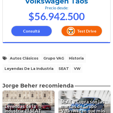
Volkswagen Taos
Precio desde:
$56.942.500
Consultá
Test Drive
Autos Clásicos
Grupo VAG
Historia
Leyendas De La Industria
SEAT
VW
Jorge Beher recomienda
SEAT y Cupra son las
Leyendas de la
marcas de Grupo
industria: El SEAT
Volkswagen que más