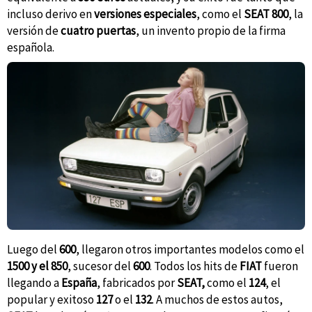
incluso derivo en
versiones especiales
, como el
SEAT 800
, la
versión de
cuatro puertas
, un invento propio de la firma
española.
Luego del
600
, llegaron otros importantes modelos como el
1500 y el 850
, sucesor del
600
. Todos los hits de
FIAT
fueron
llegando a
España
, fabricados por
SEAT,
como el
124
, el
popular y exitoso
127
o el
132
. A muchos de estos autos,