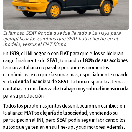
El famoso SEAT Ronda que fue llevado a La Haya para
ejemplificar los cambios que SEAT habia hecho en el
modelo, versus el FIAT Ritmo.
En
1979
, el
INI
negoció con
FIAT
para que ellos se hicieran
cargo finalmente de
SEAT
, tomando el
80% de sus acciones
.
La marca italiana no pasaba por buenos momentos
económicos, y no quería sumar más, especialmente cuando
vio la
deuda financiera de SEAT
. La firma española además
contaba con una
fuerza de trabajo muy sobredimensionada
para su producción.
Todos los problemas juntos desembocaron en
cambios en
la alianza:
FIAT se alejaría de la sociedad
, vendiendo su
participación al
INI
, pero
SEAT
podía
seguir fabricando los
autos que ya tenían en su line-up, y sus motores. Además,