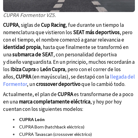
CUPRA Formentor VZ5.
CUPRA
, siglas de
Cup Racing
, fue durante un tiempo la
nomenclatura que vistieron los
SEAT más deportivos
, pero
con el tiempo, el nombre comenzó a ganar relevancia e
identidad propia
, hasta que finalmente se transformó en
una
submarca de SEAT
, con personalidad deportiva
y diseño vanguardista.
En un principio, muchos recordarán a
los
Ibiza Cupra
o
León Cupra
, pero con el correr de los
años,
CUPRA
(en mayúsculas), se destapó con la
llegada del
Formentor
, un
crossover deportivo
que lo cambió todo.
Actualmente, el plan de
CUPRA
es transformarse de a poco
en una
marca completamente eléctrica
, y hoy por hoy
cuentan con los siguientes modelos:
CUPRA León
CUPRA Born (hatchback eléctrico)
CUPRA Tavascan (crossover eléctrico)