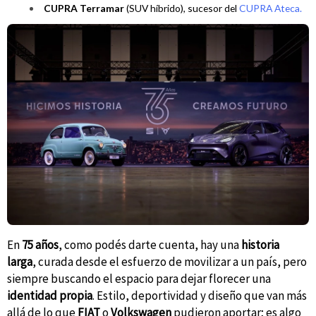
CUPRA Terramar
(SUV híbrido), sucesor del
CUPRA Ateca.
En
75 años
, como podés darte cuenta, hay una
historia
larga
, curada desde el esfuerzo de movilizar a un país, pero
siempre buscando el espacio para dejar florecer una
identidad propia
. Estilo, deportividad y diseño que van más
allá de lo que
FIAT
o
Volkswagen
pudieron aportar; es algo