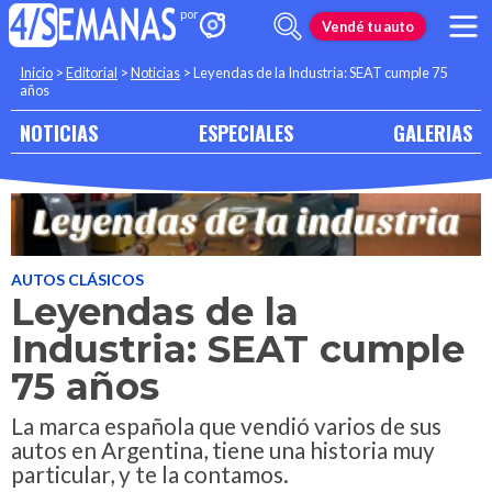
Vendé tu auto
Inicio
>
Editorial
>
Noticias
>
Leyendas de la Industria: SEAT cumple 75
años
NOTICIAS
ESPECIALES
GALERIAS
AUTOS CLÁSICOS
Leyendas de la
Industria: SEAT cumple
75 años
La marca española que vendió varios de sus
autos en Argentina, tiene una historia muy
particular, y te la contamos.