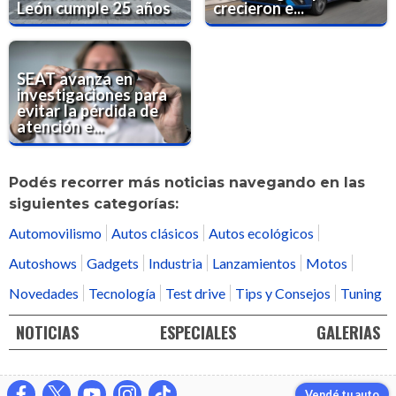
León cumple 25 años
crecieron e...
SEAT avanza en
investigaciones para
evitar la pérdida de
atención e...
Podés recorrer más noticias navegando en las
siguientes categorías:
Automovilismo
Autos clásicos
Autos ecológicos
Autoshows
Gadgets
Industria
Lanzamientos
Motos
Novedades
Tecnología
Test drive
Tips y Consejos
Tuning
NOTICIAS
ESPECIALES
GALERIAS
Vendé tu auto