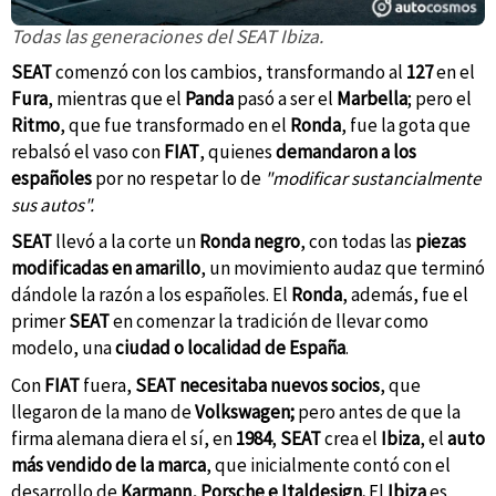
Todas las generaciones del SEAT Ibiza.
SEAT
comenzó con los cambios, transformando al
127
en el
Fura
, mientras que el
Panda
pasó a ser el
Marbella
; pero el
Ritmo
, que fue transformado en el
Ronda
, fue la gota que
rebalsó el vaso con
FIAT
, quienes
demandaron a los
españoles
por no respetar lo de
"modificar sustancialmente
sus autos".
SEAT
llevó a la corte un
Ronda negro
, con todas las
piezas
modificadas en amarillo
, un movimiento audaz que terminó
dándole la razón a los españoles. El
Ronda
, además, fue el
primer
SEAT
en comenzar la tradición de llevar como
modelo, una
ciudad o localidad de España
.
Con
FIAT
fuera,
SEAT necesitaba
nuevos socios
, que
llegaron de la mano de
Volkswagen;
pero antes de que la
firma alemana diera el sí,
en
1984
,
SEAT
crea el
Ibiza
, el
auto
más vendido de la marca
, que inicialmente contó con el
desarrollo de
Karmann, Porsche e Italdesign.
El
Ibiza
es