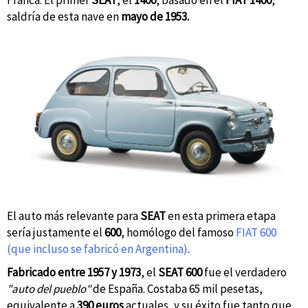
Franca. El primer
SEAT
, el
1400
, basado en el
FIAT 1400
,
saldría de esta nave en
mayo de 1953.
El auto más relevante para
SEAT
en esta primera etapa
sería justamente el
600
, homólogo del famoso
FIAT 600
(que incluso se fabricó en Argentina)
.
Fabricado entre 1957 y 1973
, el
SEAT 600
fue el verdadero
"auto del pueblo"
de España. Costaba 65 mil pesetas,
equivalente a
390 euros
actuales, y su éxito fue tanto que