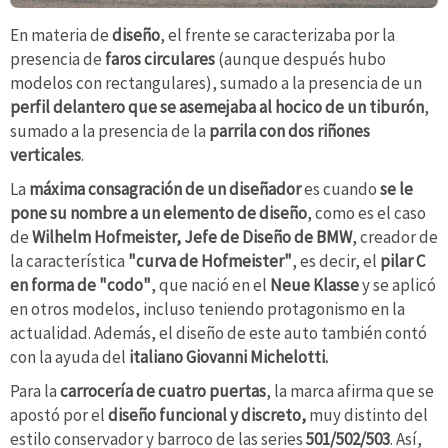
En materia de
diseño
, el frente se caracterizaba por la
presencia de
faros circulares
(aunque después hubo
modelos con rectangulares), sumado a la presencia de un
perfil delantero que se asemejaba al
hocico de un tiburón
,
sumado a la presencia de la
parrila con dos riñones
verticales
.
La
máxima consagración de un diseñador
es cuando
se le
pone su nombre a un elemento de diseño
, como es el caso
de
Wilhelm Hofmeister, Jefe de Diseño de BMW
, creador de
la característica
"curva de Hofmeister"
, es decir, el
pilar C
en forma de "codo"
, que nació en el
Neue Klasse
y se aplicó
en otros modelos, incluso teniendo protagonismo en la
actualidad.
Además, el diseño de este auto también contó
con la ayuda del
italiano Giovanni Michelotti.
Para la
carrocería de cuatro puertas
, la marca afirma que se
apostó por el
diseño funcional y discreto,
muy distinto del
estilo conservador y barroco de las series
501/502/503
. Así,