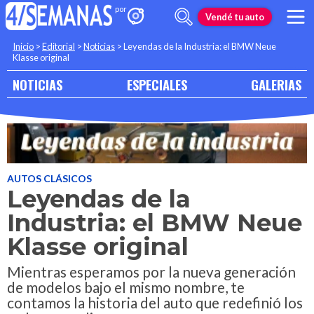
Vendé tu auto
Inicio
>
Editorial
>
Noticias
>
Leyendas de la Industria: el BMW Neue
Klasse original
NOTICIAS
ESPECIALES
GALERIAS
AUTOS CLÁSICOS
Leyendas de la
Industria: el BMW Neue
Klasse original
Mientras esperamos por la nueva generación
de modelos bajo el mismo nombre, te
contamos la historia del auto que redefinió los