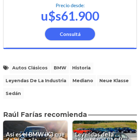
Precio desde:
u$s61.900
Consultá
Autos Clásicos
BMW
Historia
Leyendas De La Industria
Mediano
Neue Klasse
Sedán
Raúl Farías recomienda
Así es el BMW iX3 que
Leyendas de la
da inicio a la
Industria: el BMW