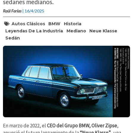
sedanes medianos.
Raúl Farías
| 16/4/2025
Autos Clásicos
BMW
Historia
Leyendas De La Industria
Mediano
Neue Klasse
Sedán
En marzo de 2022, el
CEO del Grupo BMW, Oliver Zipse
,
anunció el futuro lanzamiento de la
“Neue Klasse”
, una