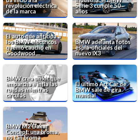
revolución eléctrica
Serie 3 cumple 50
de la marca
años
El auto que anticipa a
los BMW eléctricos
BMW adelanta fotos
quemó caucho en
espía-oficiales del
Goodwood ...
nuevo iX3
BMW crea un kit que
emparcha e infla las
El último Art Car de
ruedas mientras
BMW sale de gira
circulás
mundial
BMW M2 Dakar
Concept: una broma,
no tan broma