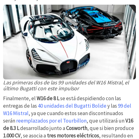
Las primeras dos de las 99 unidades del W16 Mistral, el
último Bugatti con este impulsor
Finalmente, el
W16 de 8 L
se está despidiendo con las
entregas de las
40 unidades del Bugatti Bolide
y las
99 del
W16 Mistral
, ya que cuando estos sean discontinuados
serán
reemplazados por el Tourbillon
, que utilizará un
V16
de 8.3 L
desarrollado junto a
Cosworth
, que si bien produce
1.000 CV
, se asocia a
tres motores eléctricos
, resultando en