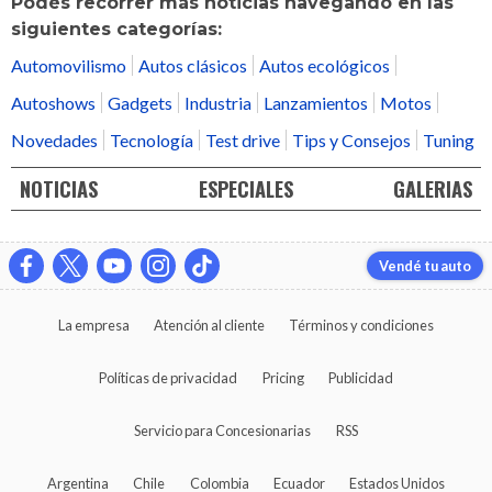
Podés recorrer más noticias navegando en las
siguientes categorías:
Automovilismo
Autos clásicos
Autos ecológicos
Autoshows
Gadgets
Industria
Lanzamientos
Motos
Novedades
Tecnología
Test drive
Tips y Consejos
Tuning
NOTICIAS
ESPECIALES
GALERIAS
Vendé tu auto
La empresa
Atención al cliente
Términos y condiciones
Políticas de privacidad
Pricing
Publicidad
Servicio para Concesionarias
RSS
Argentina
Chile
Colombia
Ecuador
Estados Unidos