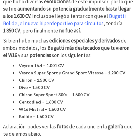
que hubo diversas
evoluciones
de este impulsor, por lo que
se fue
aumentando su potencia gradualmente hasta llegar
a los 1.600 CV.
Incluso se llegó a tentar con que el
Bugatti
Bolide, el nuevo hiperdeportivo para circuitos
, tendría
1.850 CV
, pero finalmente
no fue así.
Si bien hubo muchas
ediciones especiales y derivados
de
ambos modelos, los
Bugatti más destacados que tuvieron
el W16
y sus
potencias
son los siguientes:
Veyron 16.4 – 1.001 CV
Veyron Super Sport
y
Grand Sport Vitesse – 1.200 CV
Chiron – 1.500 CV
Divo – 1.500 CV
Chiron Super Sport 300+ - 1.600 CV
Centodieci – 1.600 CV
W16 Mistral – 1.600 CV
Bolide – 1.600 CV
Aclaración: podes ver las
fotos
de cada uno en la
galería
que
te dejamos abajo.