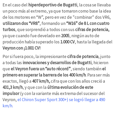
En el caso del
hiperdeportivo de Bugatti
, la cosa se llevaba
un poco más al extremo, ya que tomaron como base la idea
de los motores en “W”, pero en vez de "combinar" dos VR6,
utilizaron dos “VR8”
, formando un
“W16” de 8 L con cuatro
turbos
, que sorprendió a todos con sus
cifras de potencia,
ya que cuando fue develado en
2005
, ningún auto de
producción había superado los
1.000 CV
, hasta la llegada del
Veyron con ¡1.001 CV!
Por si fuera poco, la impresionante
cifra de potencia
, junto
a todas las
innovaciones y desarrollos de Bugatti
, hicieron
que
el Veyron fuera un “auto récord”
, siendo también
el
primero en superar la barrera de los 400 km/h
. Para ser más
exactos, llegó a
407 km/h,
cifra que con los años creció a
431,3 km/h
, y que con la
última evolución de este
impulsor
(y con la variante más extrema del sucesor del
Veyron,
el Chiron Super Sport 300+) se logró llegar a 490
km/h.