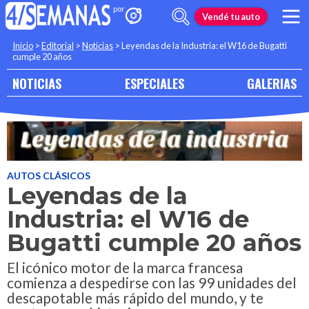
Vendé tu auto
Inicio
>
Editorial
>
Noticias
>
Leyendas de la Industria: el W16 de Bugatti
cumple 20 años
NOTICIAS
ESPECIALES
GALERIAS
AUTOS CLÁSICOS
Leyendas de la
Industria: el W16 de
Bugatti cumple 20 años
El icónico motor de la marca francesa
comienza a despedirse con las 99 unidades del
descapotable más rápido del mundo, y te