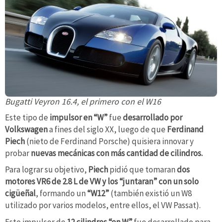
Bugatti Veyron 16.4, el primero con el W16
Este tipo de
impulsor en “W”
fue
desarrollado por
Volkswagen
a fines del siglo XX, luego de que
Ferdinand
Piech
(nieto de Ferdinand Porsche) quisiera innovar y
probar
nuevas mecánicas con más cantidad de cilindros.
Para lograr su objetivo,
Piech
pidió que tomaran
dos
motores VR6 de 2.8 L de VW
y los “juntaran” con un solo
cigüeñal
, formando un
“W12”
(también existió un W8
utilizado por varios modelos, entre ellos, el VW Passat).
Este impulsor de
12 cilindros “en W”
fue desarrollado para