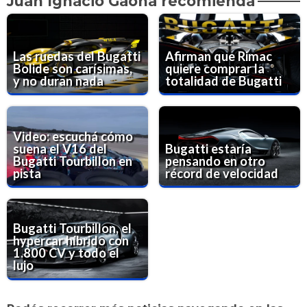
Juan Ignacio Gaona recomienda
Las ruedas del Bugatti
Afirman que Rimac
Bolide son carísimas,
quiere comprar la
y no duran nada
totalidad de Bugatti
Video: escuchá cómo
suena el V16 del
Bugatti estaría
Bugatti Tourbillon en
pensando en otro
pista
récord de velocidad
Bugatti Tourbillon, el
hypercar híbrido con
1.800 CV y todo el
lujo