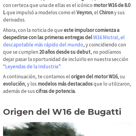
con certeza que una de ellas es el icónico
motor W16 de 8.0
L
que impulsó a modelos como el
Veyron
, el
Chiron
y sus
derivados.
Ahora, con la noticia de que
este impulsor comienza a
despedirse con las primeras entregas del
W16 Mistral, el
descapotable más rápido del mundo
, y coincidiendo con
que se cumplen
20 años desde su debut
, no podíamos
dejar pasar la oportunidad de incluirlo en nuestra sección
“Leyendas de la Industria”.
A continuación, te contamos el
origen del motor W16
, su
evolución
, y los
modelos
más destacados
que lo utilizaron,
además de sus
cifras de potencia.
Origen del W16 de Bugatti