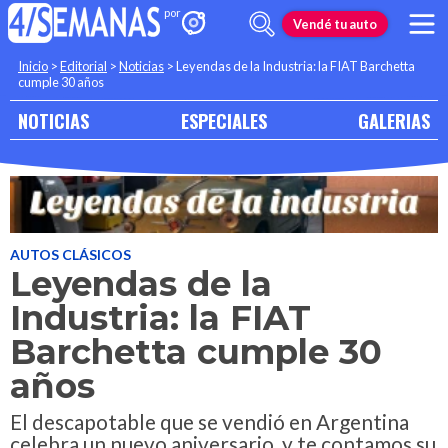
Vendé tu auto
Inicio
>
Editorial
>
Noticias
>
Leyendas de la Industria: la FIAT Barchetta
cumple 30 años
NOTICIAS
ESPECIALES
GALERIAS
AUTOS CLÁSICOS
Leyendas de la
Industria: la FIAT
Barchetta cumple 30
años
El descapotable que se vendió en Argentina
celebra un nuevo aniversario, y te contamos su