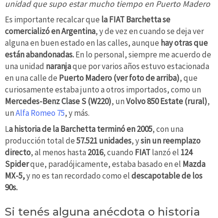
unidad que supo estar mucho tiempo en Puerto Madero
Es importante recalcar que
la FIAT Barchetta se
comercializó en Argentina
, y de vez en cuando se deja ver
alguna en buen estado en las calles, aunque
hay otras que
están abandonadas.
En lo personal, siempre me acuerdo de
una unidad
naranja
que por varios años estuvo estacionada
en una calle de
Puerto Madero (ver foto de arriba)
, que
curiosamente estaba junto a otros importados, como un
Mercedes-Benz Clase S (W220)
, un
Volvo 850 Estate (rural)
,
un
Alfa Romeo 75
, y más.
L
a historia de la Barchetta terminó en 2005
, con una
producción total de
57.521 unidades
, y
sin un reemplazo
directo
, al menos hasta
2016
, cuando
FIAT
lanzó el
124
Spider
que, paradójicamente, estaba basado en el
Mazda
MX-5,
y no es tan recordado como el
descapotable de los
90s.
Si tenés alguna anécdota o historia