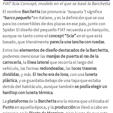
FIAT Scia Concept, modelo en el que se basó la Barchetta
El nombre
Barchetta
(se pronuncia
“baqueta”
) significa
“barco pequeño”
en italiano, y es la definición que se usa
para los convertibles de dos plazas en ese pais, junto con
Spider. El diseño del pequeño FIAT recuerda a un barquito,
aunque no tanto como el
concept “Scia”
en el que está
basado, que literalmente
parecía una lancha con ruedas.
Entre los
elementos de diseño destacados de la
Barchetta
,
podemos mencionar las
manijas de puerta al ras de la
carrocería
, la
línea
lateral
que recorría el largo del
vehículo, las formas
redondeadas
, las
luces traseras
divididas
, y más.
El techo era de lona
, con una
luneta
plástica
, y se guardaba debajo de una tapa que estaba
detrás del habitáculo, aunque también
se podía elegir un
hardtop con luneta térmica.
La
plataforma
de la
Barchetta
era la misma que utilizaba el
Punto
en aquella época, y la
producción
se llevó a cabo en