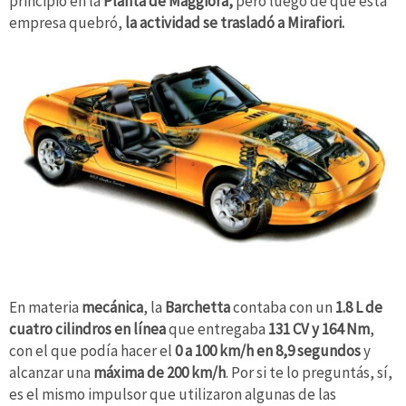
principio en la
Planta de Maggiora,
pero luego de que esta
empresa quebró,
la actividad se trasladó a Mirafiori.
En materia
mecánica
, la
Barchetta
contaba con un
1.8 L de
cuatro cilindros en línea
que entregaba
131 CV y 164 Nm
,
con el que podía hacer el
0 a 100 km/h en 8,9 segundos
y
alcanzar una
máxima de 200 km/h
. Por si te lo preguntás, sí,
es el mismo impulsor que utilizaron algunas de las