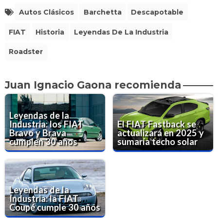
Autos Clásicos
Barchetta
Descapotable
FIAT
Historia
Leyendas De La Industria
Roadster
Juan Ignacio Gaona recomienda
Leyendas de la
Industria: los FIAT
El FIAT Fastback se
Bravo y Brava
actualizará en 2025 y
cumplen 30 años
sumaría techo solar
Leyendas de la
Industria: la FIAT
Coupé cumple 30 años