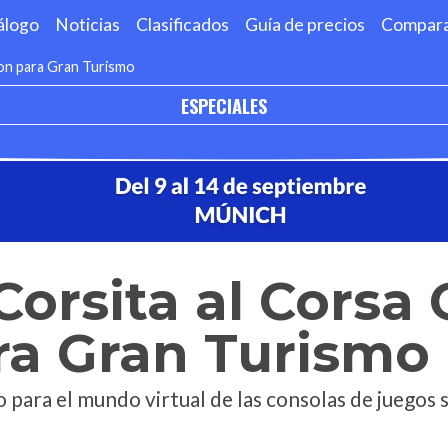
álogo
Noticias
Clasificados
Guía de precios
Compar
ion para Gran Turismo
ESPECIALES
 Corsita al Corsa
ra Gran Turismo
para el mundo virtual de las consolas de juegos s