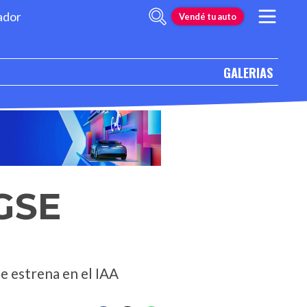
ador
Vendé tu auto
GALERIAS
 GSE
e estrena en el IAA