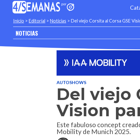
Cat
Inicio
>
Editorial
>
Noticias
>
Del viejo Corsita al Corsa GSE Vis
NOTICIAS
AUTOSHOWS
Del viejo
Vision pa
Este fabuloso concept creado 
Mobility de Munich 2025.