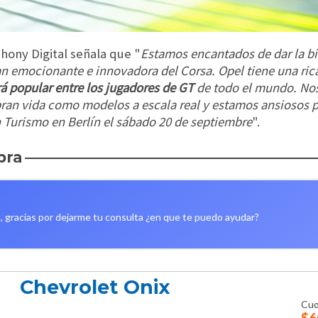
ony Digital señala que "
Estamos encantados de dar la b
n emocionante e innovadora del Corsa. Opel tiene una rica 
á popular entre los jugadores de GT
de todo el mundo. Nos
an vida como modelos a escala real y estamos ansiosos por
n Turismo en Berlín el sábado 20 de septiembre
".
pra
, gracias por dejarme tu consulta ¿en que te puedo ayudar?
Chevrolet Onix
Cuo
$6