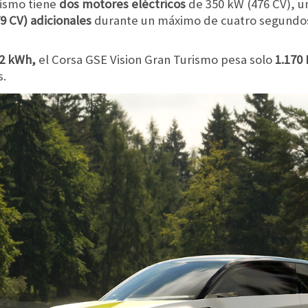
rismo tiene
dos motores eléctricos
de 350 kW (476 CV), un
79 CV) adicionales
durante un máximo de cuatro segundos 
82 kWh,
el Corsa GSE Vision Gran Turismo pesa solo
1.170
s.