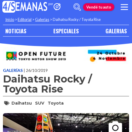
Vendé tu auto
Inicio
>
Editorial
>
Galerias
>
Daihatsu Rocky / Toyota Rise
NOTICIAS
ESPECIALES
GALERIAS
GALERÍAS
| 26/10/2019
Daihatsu Rocky /
Toyota Rise
Daihatsu
SUV
Toyota