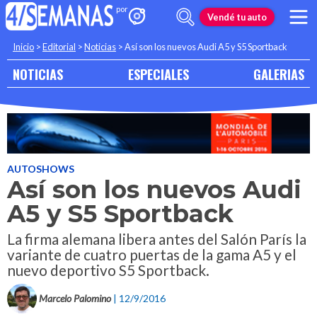
Vendé tu auto
Inicio
>
Editorial
>
Noticias
>
Así son los nuevos Audi A5 y S5 Sportback
NOTICIAS
ESPECIALES
GALERIAS
AUTOSHOWS
Así son los nuevos Audi
A5 y S5 Sportback
La firma alemana libera antes del Salón París la
variante de cuatro puertas de la gama A5 y el
nuevo deportivo S5 Sportback.
Marcelo Palomino
| 12/9/2016