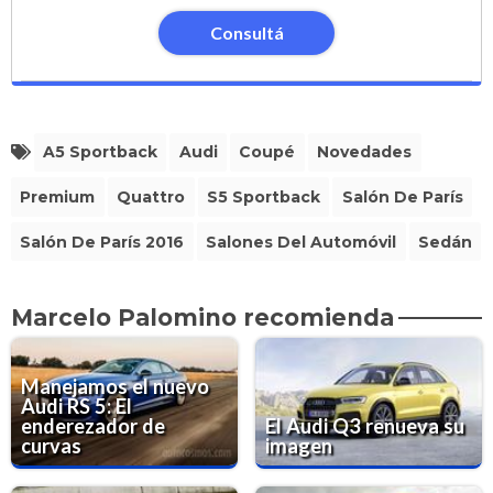
Consultá
A5 Sportback
Audi
Coupé
Novedades
Premium
Quattro
S5 Sportback
Salón De París
Salón De París 2016
Salones Del Automóvil
Sedán
Marcelo Palomino recomienda
Manejamos el nuevo
Audi RS 5: El
enderezador de
El Audi Q3 renueva su
curvas
imagen