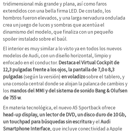
tridimensional más grande y plana, así como faros
extendidos con una bella firma LED. De costado, los
hombros fueron elevados, y una larga nervadura ondulada
crea un juego de luces y sombras que acentúa el
dinamismo del modelo, que finaliza con un pequeño
spoiler instalado sobre el baúl.
El interior es muy similar a lo visto ya en todos los nuevos
modelos de Audi, con un diseño horizontal, limpio y
enfocado en el conductor.
Destaca el Virtual Cockpit de
12,3 pulgadas frente a los ojos, la pantalla de 7,0 o 8,3
pulgadas
(según la versión)
en voladizo
sobre el tablero, y
una consola central donde se alojan la palanca de cambios y
los
mandos del MMI y del sistema de sonido Bang & Olufsen
de 755 w
.
En materia tecnológica, el nuevo A5 Sportback ofrece
head-up display, un lector de DVD, un disco duro de 10 Gb,
un touchpad para búsquedas sin escritura
y el
Audi
Smartphone Interface
, que incluye conectividad a Apple