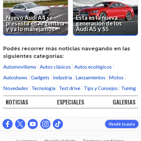
Nuevo Audi A4 se
Esta es la nueva
presenta en Argentina
generación de los
y ya lo manejamos
Audi A5 y S5
Podés recorrer más noticias navegando en las
siguientes categorías:
Automovilismo
Autos clásicos
Autos ecológicos
Autoshows
Gadgets
Industria
Lanzamientos
Motos
Novedades
Tecnología
Test drive
Tips y Consejos
Tuning
NOTICIAS
ESPECIALES
GALERIAS
Vendé tu auto
La empresa
Atención al cliente
Términos y condiciones