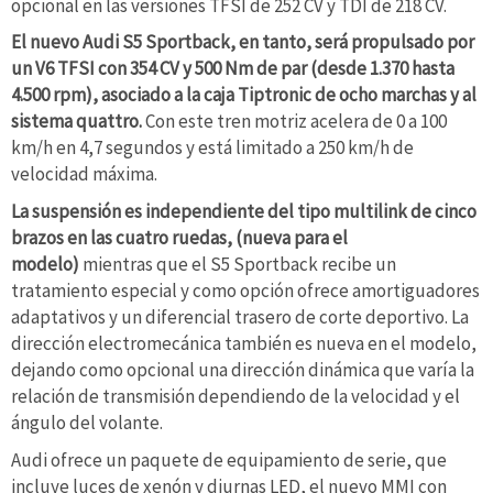
opcional en las versiones TFSI de 252 CV y TDI de 218 CV.
El nuevo Audi S5 Sportback, en tanto, será propulsado por
un V6 TFSI con 354 CV y 500 Nm de par (desde 1.370 hasta
4.500 rpm), asociado a la caja Tiptronic de ocho marchas y al
sistema quattro.
Con este tren motriz acelera de 0 a 100
km/h en 4,7 segundos y está limitado a 250 km/h de
velocidad máxima.
La suspensión es independiente del tipo multilink de cinco
brazos en las cuatro ruedas, (nueva para el
modelo)
mientras que el S5 Sportback recibe un
tratamiento especial y como opción ofrece amortiguadores
adaptativos y un diferencial trasero de corte deportivo. La
dirección electromecánica también es nueva en el modelo,
dejando como opcional una dirección dinámica que varía la
relación de transmisión dependiendo de la velocidad y el
ángulo del volante.
Audi ofrece un paquete de equipamiento de serie, que
incluye luces de xenón y diurnas LED, el nuevo MMI con