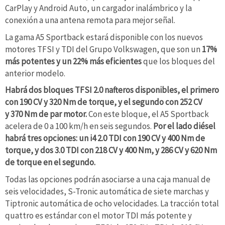
CarPlay y Android Auto, un cargador inalámbrico y la
conexión a una antena remota para mejor señal.
La gama A5 Sportback estará disponible con los nuevos
motores TFSI y TDI del Grupo Volkswagen, que son un
17%
más potentes y un 22% más eficientes
que los bloques del
anterior modelo.
Habrá dos bloques TFSI 2.0 nafteros disponibles, el primero
con 190 CV y
320
Nm de torque, y el segundo con 252 CV
y
370
Nm de par motor.
Con este bloque, el A5 Sportback
acelera de 0 a 100 km/h en seis segundos.
Por el lado diésel
habrá tres opciones: un i4 2.0 TDI con 190 CV y
400 Nm
de
torque
, y dos 3.0 TDI con 218 CV y
400
Nm
, y 286 CV y
620
Nm
de torque en
el segundo.
Todas las opciones podrán asociarse a una caja manual de
seis velocidades, S-Tronic automática de siete marchas y
Tiptronic automática de ocho velocidades. La tracción total
quattro es estándar con el motor TDI más potente y