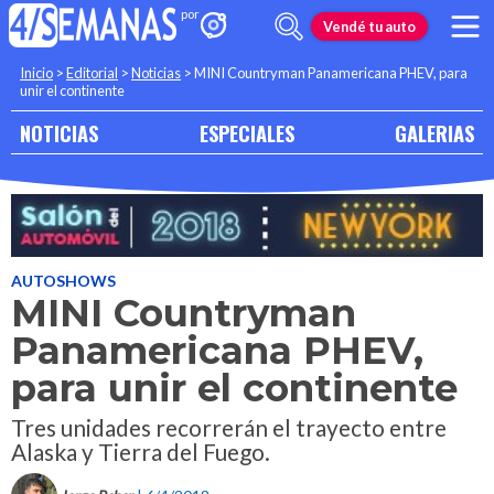
Vendé tu auto
Inicio
>
Editorial
>
Noticias
>
MINI Countryman Panamericana PHEV, para
unir el continente
NOTICIAS
ESPECIALES
GALERIAS
AUTOSHOWS
MINI Countryman
Panamericana PHEV,
para unir el continente
Tres unidades recorrerán el trayecto entre
Alaska y Tierra del Fuego.