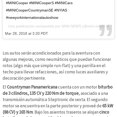
#MINICooper #MINICooperS #MINICars
#MINICooperCountrymanSE #NYIAS
#newyorkinternationalautoshow
Una publicación compartida por
MINI NEWS
(@mini.news) el
Mar 28, 2018 at 3:20 PDT
Los autos serán acondicionados para la aventura con
algunas mejoras, como neumáticos que puedan funcionar
rotos (algo más que simple run-flat) y una parrilla en el
techo para llevar refacciones, así como luces auxiliares y
decoración pertinente.
El
Countryman Panamericana
cuenta con un motor
biturbo
de 3 cilindros, 135 CV y
220
Nm de torque
, asociado a una
transmisión automática Steptronic de sexta. El segundo
motor se encuentra en la parte posterior y proveé de
65 kW
(88 CV) y
165 Nm
. Bajo los asientos traseros se alojan
cinco