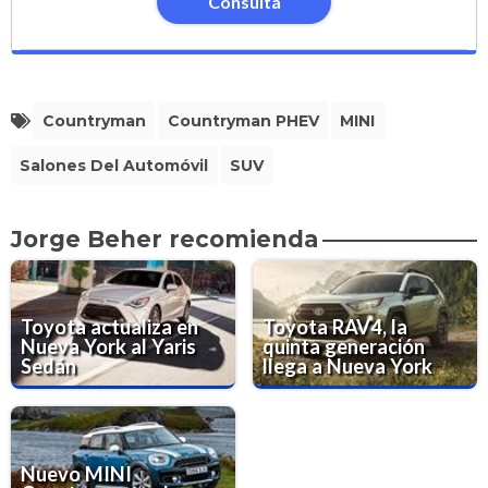
Consultá
Countryman
Countryman PHEV
MINI
Salones Del Automóvil
SUV
Jorge Beher recomienda
Toyota actualiza en
Toyota RAV4, la
Nueva York al Yaris
quinta generación
Sedán
llega a Nueva York
Nuevo MINI