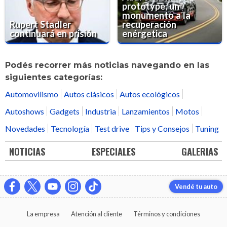
prototype, un
monumento a la
Rupert Stadler
recuperación
continuará en prisión
enérgetica
Podés recorrer más noticias navegando en las
siguientes categorías:
Automovilismo
Autos clásicos
Autos ecológicos
Autoshows
Gadgets
Industria
Lanzamientos
Motos
Novedades
Tecnología
Test drive
Tips y Consejos
Tuning
NOTICIAS
ESPECIALES
GALERIAS
Vendé tu auto
La empresa
Atención al cliente
Términos y condiciones