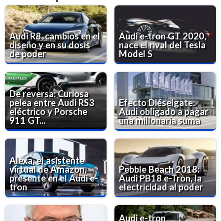
Audi R8, cambios en el
Audi e-tron GT 2020,
diseño y en su dosis
nace el rival del Tesla
de poder
Model S
De reversa: Curiosa
pelea entre Audi RS3
Efecto Diéselgate:
eléctrico y Porsche
Audi obligado a pagar
911 GT...
una millonaria suma
Alexa, el asistente
virtual de Amazon,
Pebble Beach 2018:
presente en el Audi e-
Audi PB18 e-Tron, la
tron
electricidad al poder
Audi e-tron