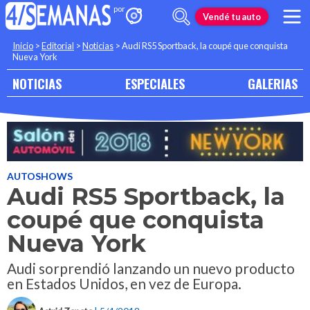
Vendé tu auto
Inicio
>
Editorial
>
Noticias
>
Audi RS5 Sportback, la coupé que conquista
Nueva York
NOTICIAS
ESPECIALES
GALERIAS
AUTOSHOWS
Audi RS5 Sportback, la
coupé que conquista
Nueva York
Audi sorprendió lanzando un nuevo producto
en Estados Unidos, en vez de Europa.