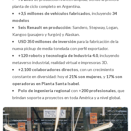
planta de ciclo completo en Argentina.
+3,5 millones de vehículos fabricados
, incluyendo
34
modelos
Seis Renault en producción
: Sandero, Stepway, Logan,
Kangoo (pasajero y furgón) y Alaskan.
USD 350 millones de inversión
para la fabricación de la
nueva pickup de media tonelada con perfil exportador.
+120 robots y tecnología de Industria 4.0
, incluyendo
metaverso industrial, realidad virtual e impresoras 3D.
+2.100 colaboradores directos
, con un crecimiento
constante en diversidad: hoy el
21% son mujeres
, y
17% son
operadoras en Planta Santa Isabel
.
Polo de
ingeniería regional
con +
200 profesionales
, que
brindan soporte a proyectos en toda América y a nivel global.