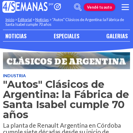
Vendé tu auto
Inicio
>
Editorial
>
Noticias
>
"Autos" Clásicos de Argentina: la Fábrica de
Santa Isabel cumple 70 años
NOTICIAS
ESPECIALES
GALERIAS
INDUSTRIA
"Autos" Clásicos de
Argentina: la Fábrica de
Santa Isabel cumple 70
años
La planta de Renault Argentina en Córdoba
cumple siete décadas desde su inicio de