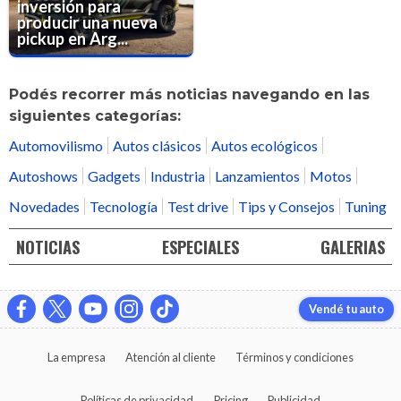
inversión para
producir una nueva
pickup en Arg...
Podés recorrer más noticias navegando en las
siguientes categorías:
Automovilismo
Autos clásicos
Autos ecológicos
Autoshows
Gadgets
Industria
Lanzamientos
Motos
Novedades
Tecnología
Test drive
Tips y Consejos
Tuning
NOTICIAS
ESPECIALES
GALERIAS
Vendé tu auto
La empresa
Atención al cliente
Términos y condiciones
Políticas de privacidad
Pricing
Publicidad