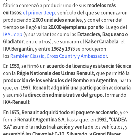
fábrica comenzó a producir uno de sus
modelos más
exitosos
:
el primer Jeep
, vehículo del que se comenzaron
produciendo
2.000 unidades anuales
, y con el correr del
tiempo se llegó a los
20.000 ejemplares por año
. Luego del
IKA Jeep
(y sus variantes como las
Estanciera,
Baqueano o
Gladiator
, entre otros), se sumaron el
Kaiser Carabela
, el
IKA Bergantin,
y
entre 1962 y 1975
se produjeron
los
Rambler Classic, Cross Country y Ambassador
.
En
1959
, se firmó un
acuerdo de licencia y asistencia técnica
con la
Régie Nationale des Usines Renault,
que permitió la
producción de los vehículos del Rombo en Argentina
, hasta
que, en
1967
,
Renault adquirió una participación accionaria
y asumió la
dirección administrativa del grupo
, formando
IKA-Renault
.
En 1975, Renault adquirió todo el paquete accionario
, y se
formó
Renault Argentina S.A
, hasta que, en
1992
,
“CIADEA
S.A”
asumió la
industrialización y venta
de los vehículos, y
ensambló las Chevrolet C-10, Silverado, y
Grand Blazer.