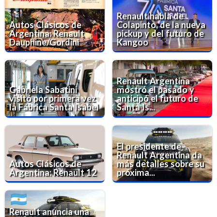
Renault habla de
Autos Clásicos de
Colapinto, de la nueva
Argentina: Renault
pickup y del futuro de
Dauphine/Gordini
Kangoo
Renault Argentina
Gabriela Sabatini
mostró el pasado y
visitó por primera vez
anticipó el futuro de
la Fábrica Santa Isabel
Santa Is...
El presidente de
Renault Argentina da
Autos Clásicos de
más detalles sobre su
Argentina: Renault 12
próxima...
Renault anuncia una