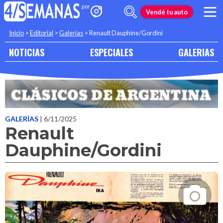
Vendé tu auto
Inicio
>
Editorial
>
Galerias
>
Renault Dauphine/Gordini
NOTICIAS
ESPECIALES
GALERIAS
GALERÍAS
| 6/11/2025
Renault
Dauphine/Gordini